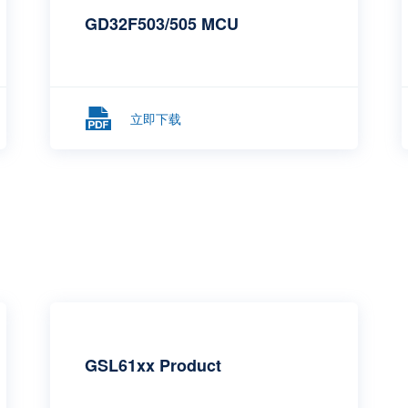
GD32F503/505 MCU
立即下载
GSL61xx Product