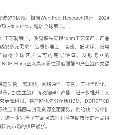
突破
370
亿颗。根据
Web-Feet Research
统计，
2024
份额达到
20.4%
，稳居全球第二。
：工艺制程上，兆易率先实现
4xnm
工艺量产；产品
适配多元需求；品质标准上，高速、低功耗、低电
了赢得全球客户认可的底层保障。从服务器的
，
NOR Flash
正以高可靠性深度赋能
AI
产业链的关键
供需失衡。需求侧，网络通信、安防、工业自动化、
攀升，加之主流厂商收缩
MLC
产能，进一步推升了大
求更高利润，将产能优先分配给
HBM
、
DDR5
与
3D
吸效应下晶圆与封测资源全面紧张，供给缺口持续扩
，进一步完善了在高可靠性利基存储市场的产品组
解国内市场的供应紧张。