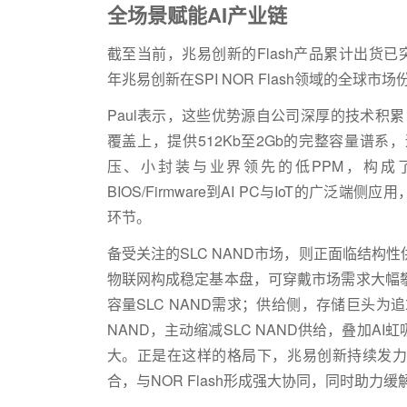
全场景赋能
AI
产业链
截至当前，兆易创新的
Flash
产品累计出货已
年兆易创新在
SPI NOR Flash
领域的全球市场
Paul
表示，这些优势源自公司深厚的技术积累
覆盖上，提供
512Kb
至
2Gb
的完整容量谱系，
压、小封装与业界领先的低
PPM
，构成
BIOS/Firmware
到
AI PC
与
IoT
的广泛端侧应用
环节。
备受关注的
SLC NAND
市场，则正面临结构性
物联网构成稳定基本盘，可穿戴市场需求大幅
容量
SLC NAND
需求；供给侧，存储巨头为追
NAND
，主动缩减
SLC NAND
供给，叠加
AI
虹
大。正是在这样的格局下，兆易创新持续发力
合，与
NOR Flash
形成强大协同，同时助力缓