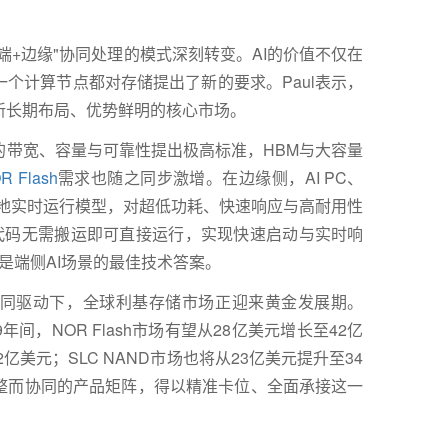
端
+
边缘
"
协同处理的模式深刻转变。
AI
的价值不仅在
一个计算节点都对存储提出了新的要求。
Paul
表示，
新长期布局、优势鲜明的核心市场。
的带宽、容量与可靠性提出极高标准，
HBM
与大容量
R Flash
需求也随之同步激增。在边缘侧，
AI PC
、
地实时运行模型，对超低功耗、快速响应与高耐用性
代码无需搬运即可直接运行，实现快速启动与实时响
是端侧
AI
场景的最佳技术答案。
同驱动下，全球利基存储市场正迎来黄金发展期。
9
年间，
NOR Flash
市场有望从
28
亿美元增长至
42
亿
2
亿美元；
SLC NAND
市场也将从
23
亿美元提升至
34
整而协同的产品矩阵，得以精准卡位、全面承接这一