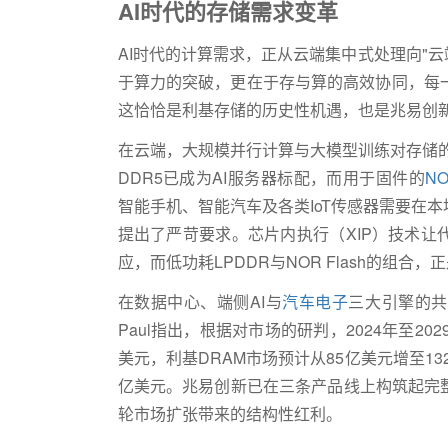
AI
时代的存储需求变革
AI
时代的计算需求，正从云端集中式处理向
"
云
于算力的突破，更在于存与算的高效协同，每
这恰恰是利基存储的历史性机遇，也是兆易创
在云端，大规模并行计算与大模型训练对存储
DDR5
已成为
AI
服务器标配，而用于固件的
NO
智能手机、智能汽车及各类
IoT
传感器需要在本
提出了严苛要求。芯片内执行（
XIP
）技术让
应，而低功耗
LPDDR
与
NOR Flash
的组合，正
在数据中心、端侧
AI
与
汽车电子
三大引擎的共
Paul
指出，根据对市场的研判，
2024
年至
202
美元，利基
DRAM
市场预计从
85
亿美元增至
13
亿美元。兆易创新已在三条产品线上构筑起完
轮市场扩张带来的结构性红利。