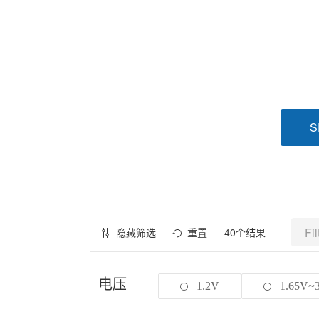
S
隐藏筛选
重置
40
个结果
电压
1.2V
1.65V~