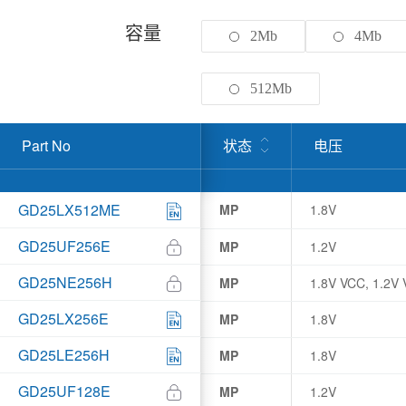
容量
2Mb
4Mb
512Mb
Part No
状态
电压
GD25LX512ME
MP
1.8V
GD25UF256E
MP
1.2V
GD25NE256H
MP
1.8V VCC, 1.2V 
GD25LX256E
MP
1.8V
GD25LE256H
MP
1.8V
GD25UF128E
MP
1.2V