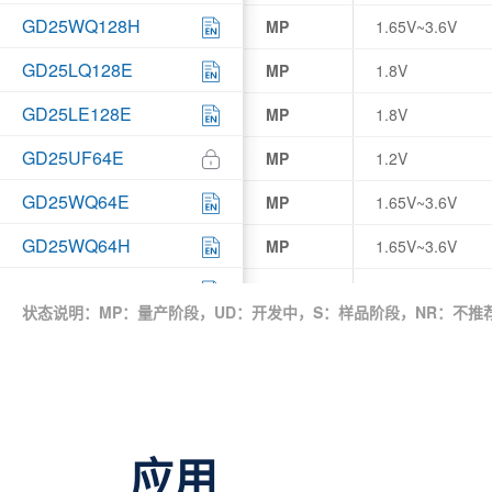
GD25WQ128H
MP
1.65V~3.6V
GD25LQ128E
MP
1.8V
GD25LE128E
MP
1.8V
GD25UF64E
MP
1.2V
GD25WQ64E
MP
1.65V~3.6V
GD25WQ64H
MP
1.65V~3.6V
GD25LE64E
MP
1.8V
状态说明：MP：量产阶段，UD：开发中，S：样品阶段，NR：不推
GD25LE64H
MP
1.8V
GD25UF32E
MP
1.2V
GD25LQ32E
MP
1.8V
应用
GD25LE32E
MP
1.8V