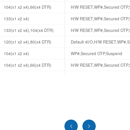
104(x1 x2 x4),66(x4 DTR)
H/W RESET,WP#,Secured OTP,
133(x1 x2 x4)
H/W RESET,WP#,Secured OTP,
133(x1 x2 x4),104(x4 DTR)
H/W RESET,WP#,Secured OTP,
120(x1 x2 x4),80(x4 DTR)
Default 4I/O,H/W RESET,WP#,
104(x1 x2 x4)
WP#,Secured OTP,Suspend
104(x1 x2 x4),66(x4 DTR)
H/W RESET,WP#,Secured OTP,
133(x1 x2 x4),104(x4 DTR)
WP#,Secured OTP,Suspend
166(x1 x2 x4),104(x2 x4 DTR)
WP#,Secured OTP,Suspend
120(x1 x2 x4),80(x4 DTR)
Default 4I/O,H/W RESET,WP#,
133(x1 x2 x4)
WP#,Secured OTP,Suspend
133(x1 x2 x4),104(x4 DTR)
WP#,Secured OTP,Suspend