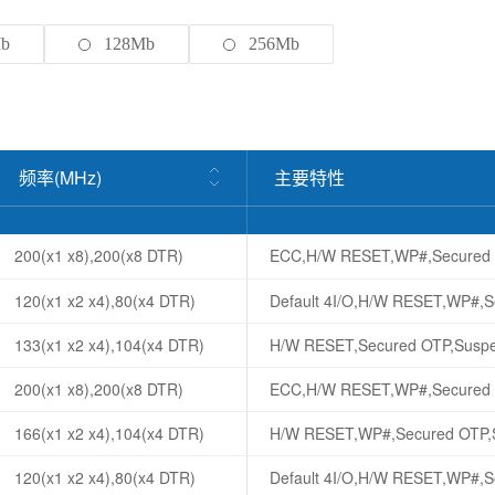
b
128Mb
256Mb
频率(MHz)
主要特性
200(x1 x8),200(x8 DTR)
ECC,H/W RESET,WP#,Secured
120(x1 x2 x4),80(x4 DTR)
Default 4I/O,H/W RESET,WP#,
133(x1 x2 x4),104(x4 DTR)
H/W RESET,Secured OTP,Susp
200(x1 x8),200(x8 DTR)
ECC,H/W RESET,WP#,Secured
166(x1 x2 x4),104(x4 DTR)
H/W RESET,WP#,Secured OTP,
120(x1 x2 x4),80(x4 DTR)
Default 4I/O,H/W RESET,WP#,