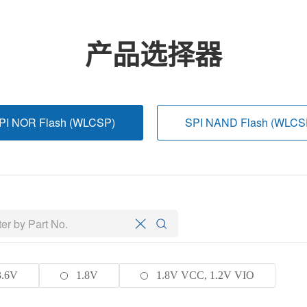
产品选择器
PI NOR Flash (WLCSP)
SPI NAND Flash (WLCS
3.6V
1.8V
1.8V VCC, 1.2V VIO