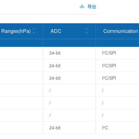
导出
n Ranges(hPa)
ADC
Communication 
24-bit
I²C/SPI
24-bit
I²C/SPI
24-bit
I²C/SPI
/
/
/
/
/
/
24-bit
I²C