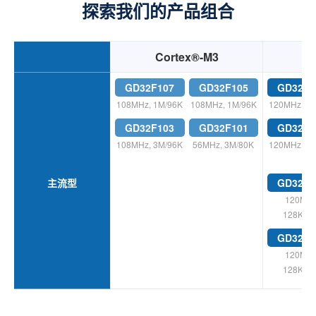
探索我们的产品组合
Cortex®-M3
C
GD32F107
GD32F105
GD32F3
108MHz, 1M/96K
108MHz, 1M/96K
120MHz, 1
GD32F103
GD32F101
GD32F3
108MHz, 3M/96K
56MHz, 3M/80K
120MHz, 3
主流型
GD32E1
120MHz
128K/3
GD32C1
120MHz
128K/3