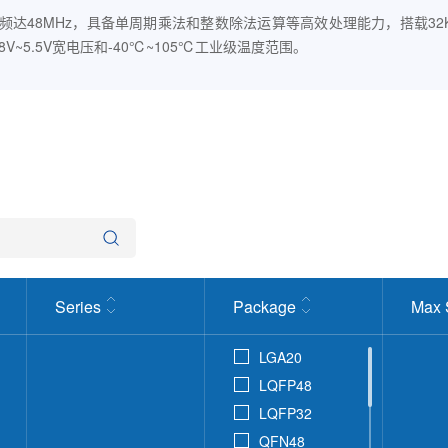
主频达48MHz，具备单周期乘法和整数除法运算等高效处理能力，搭载32KB~6
.8V~5.5V宽电压和-40℃~105℃工业级温度范围。
Series
Package
Max 
LGA20
LQFP48
LQFP32
QFN48