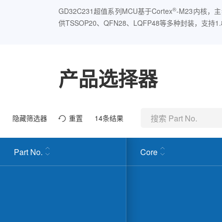
®
GD32C231超值系列MCU基于Cortex
-M23内核，
供TSSOP20、QFN28、LQFP48等多种封装，支持1
产品选择器
隐藏筛选器
重置
14
条结果
Part No.
Core