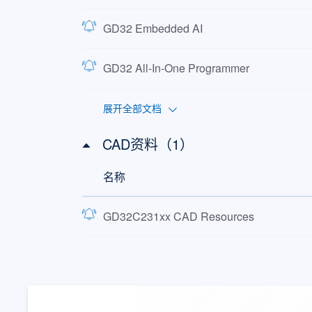
GD32 Embedded AI
GD32 All-In-One Programmer
展开全部文档
CAD资料（1）
名称
GD32C231xx CAD Resources