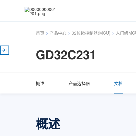
首页
>
产品中心
>
32位微控制器(MCU)
>
入门级MC
GD32C231
概述
产品选择器
文档
概述