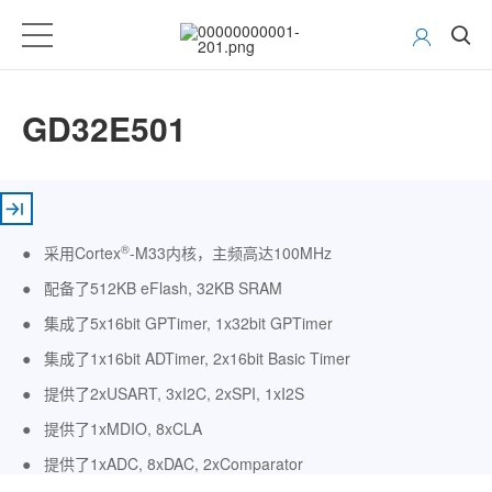
GD32E501
®
● 采用Cortex
-M33内核，主频高达100MHz
● 配备了512KB eFlash, 32KB SRAM
● 集成了5x16bit GPTimer, 1x32bit GPTimer
● 集成了1x16bit ADTimer, 2x16bit Basic Timer
● 提供了2xUSART, 3xI2C, 2xSPI, 1xI2S
● 提供了1xMDIO, 8xCLA
● 提供了1xADC, 8xDAC, 2xComparator