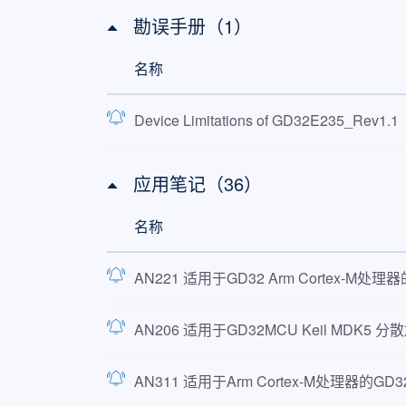
GD32E230G8U6TR
Cortex®-M23
勘误手册（1）
GD32E230K4U6
Cortex®-M23
名称
GD32E230K6U6
Cortex®-M23
Device Limitations of GD32E235_Rev1.1
GD32E230K8U6
Cortex®-M23
GD32E230K4T6
Cortex®-M23
应用笔记（36）
GD32E230K6T6
Cortex®-M23
名称
GD32E230K8T6
Cortex®-M23
GD32E230C4T6
Cortex®-M23
AN221 适用于GD32 Arm Cortex-M处理
GD32E230C6T6
Cortex®-M23
AN206 适用于GD32MCU Keil MDK5 分
GD32E230C8T6
Cortex®-M23
AN311 适用于Arm Cortex-M处理器的GD32