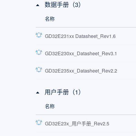
数据手册（3）
GD32E235C6T6
Cortex®-M23
名称
GD32E235C8T6
Cortex®-M23
GD32E235CBT6
Cortex®-M23
GD32E231xx Datasheet_Rev1.6
GD32E230F4P6TR
Cortex®-M23
GD32E230xx_Datasheet_Rev3.1
GD32E230F6P6TR
Cortex®-M23
GD32E230F8P6TR
Cortex®-M23
GD32E235xx_Datasheet_Rev2.2
GD32E230F4V6TR
Cortex®-M23
用户手册（1）
GD32E230F6V6TR
Cortex®-M23
GD32E230F8V6TR
Cortex®-M23
名称
GD32E230G4U6TR
Cortex®-M23
GD32E23x_用户手册_Rev2.5
GD32E230G6U6TR
Cortex®-M23