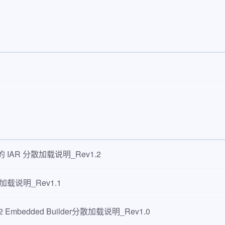
GD32E230
QFN28
72
GD32E230
QFN32
72
GD32E230
QFN32
72
GD32E230
QFN32
72
GD32E230
LQFP32
72
GD32E230
LQFP32
72
GD32E230
LQFP32
72
GD32E230
LQFP48
72
器的 IAR 分散加载说明_Rev1.2
GD32E230
LQFP48
72
散加载说明_Rev1.1
GD32E230
LQFP48
72
 Embedded Builder分散加载说明_Rev1.0