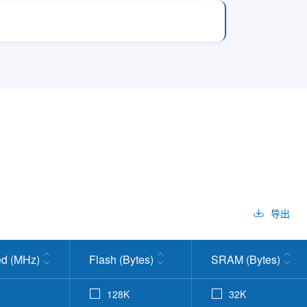
导出
d (MHz)
Flash (Bytes)
SRAM (Bytes)
128K
32K