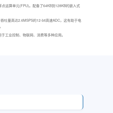
运算单元(FPU)。配备了64KB到128KB的嵌入式
吐量高达2.6MSPS的12-bit高速ADC，这有助于电
。
面适用于工业控制、物联网、消费等多种应用。