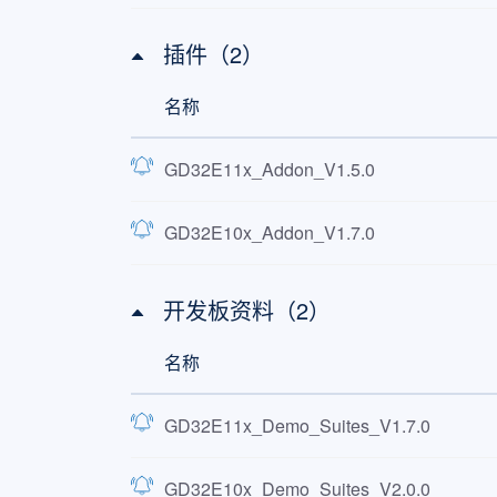
插件（2）
名称
GD32E11x_Addon_V1.5.0
GD32E10x_Addon_V1.7.0
开发板资料（2）
名称
GD32E11x_Demo_Suites_V1.7.0
GD32E10x_Demo_Suites_V2.0.0