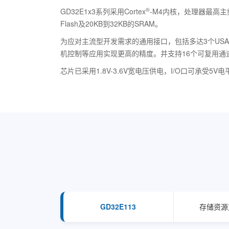
®
GD32E1x3系列采用Cortex
-M4内核，处理器最高主
Flash及20KB到32KB的SRAM。
为应对主流型开发需求的通用接口，包括多达3个USART、2
机控制等应用实现更高的精度。并支持16个可复用通道及
芯片已采用1.8V-3.6V宽电压供电，I/O口可
GD32E113
存储资源支持