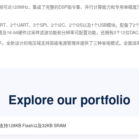
频可达120MHz，集成了完整的DSP指令集、并行计算能力和专用单精度浮点
个UART、3个SPI、2个I2C、2个I2S以及1个USB模块。配备了2个吞
16-bit硬件过采样滤波功能和分辨率可配置功能，还拥有2个12位DAC
承受5V电平。全新设计的电压域支持高级电源管理并提供了三种省电模式。全
Explore our portfolio
128KB Flash以及32KB SRAM