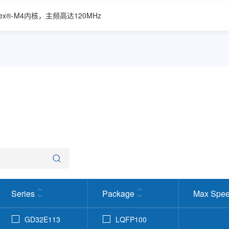
tex®-M4内核，主频高达120MHz
Series
Package
Max Spee
GD32E113
LQFP100