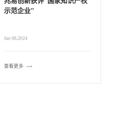
兆易创新获评“国家知识产权
兆易
示范企业”
出免费
Stu
Jan 08,2024
Dec 07,
查看更多
查看更