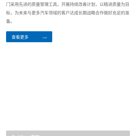
门采用先进的质量管理工具，开展持续改善计划，以精进质量为目
标，为未来与更多汽车领域的客户达成长期战略合作做好充足的准
备。
查看更多
环境
兆易创新认真贯彻遵守中国和全球范围内的环保方针、政策和法
规，制订公司的环保规划和目标。依据ISO14001:2015管理标准及
相关法律法规要求，结合公司实际情况建立环境管理体系。通过多
年与上游供应链的密切合作，积极调查产品合规性，确保产品符合
绿色环保法规要求