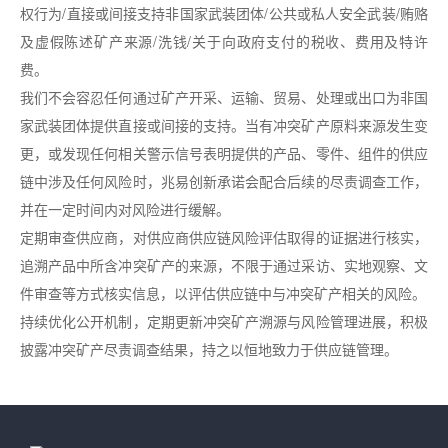
权行为
/
直接或间接支持非国家武装团体
/
公共或私人安全武装
/
贿赂
及虚假陈述矿产来源
/
洗钱
/
关于向政府支付的税收、费用及特许
费。
我们不会容忍任何通过矿产开采、运输、贸易、处理或出口为非国
家武装团体提供直接或间接的支持。当有冲突矿产原料来源发生变
更，或发现任何相关警示信号表明提供的产品、零件、组件的供应
链中涉及任何风险时，兆易创新承诺会配合后续的尽责调查工作，
并在一定时间内对风险进行缓解。
定期审查供应商，对供应商供应链风险评估取得的证据进行核实，
追溯产品中所含冲突矿产的来源，不限于通过采访、实地观察、文
件审查等方式核实信息，以评估供应链中与冲突矿产相关的风险。
持续优化公开机制，定期更新冲突矿产溯源与风险管理进展，积极
披露冲突矿产尽责调查结果，持之以恒地致力于供应链管理。