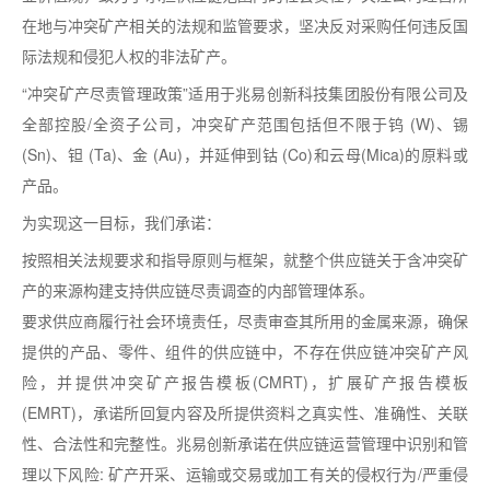
在地与冲突矿产相关的法规和监管要求，坚决反对采购任何违反国
际法规和侵犯人权的非法矿产。
“
冲突矿产尽责管理政策
”
适用于兆易创新科技集团股份有限公司及
全部控股
/
全资子公司，冲突矿产范围包括但不限于钨
(W)
、锡
(Sn)
、钽
(Ta)
、金
(Au)
，并延伸到钴
(Co)
和云母
(Mica)
的原料或
产品。
为实现这一目标，我们承诺：
按照相关法规要求和指导原则与框架，就整个供应链关于含冲突矿
产的来源构建支持供应链尽责调查的内部管理体系。
要求供应商履行社会环境责任，尽责审查其所用的金属来源，确保
提供的产品、零件、组件的供应链中，不存在供应链冲突矿产风
险，并提供冲突矿产报告模板
(CMRT)
，扩展矿产报告模板
(EMRT)
，承诺所回复内容及所提供资料之真实性、准确性、关联
性、合法性和完整性。兆易创新承诺在供应链运营管理中识别和管
理以下风险
:
矿产开采、运输或交易或加工有关的侵权行为
/
严重侵