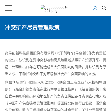
冲突矿产尽责管理政策
兆易创新科技集团股份有限公司
(
以下简称
“
兆易创新
”)
作为负责任
的企业，认识到在受冲突影响和高风险区域从事矿产资源开采、贸
易、处理和出口存在可能造成重大负面影响的风险，并认识到有尊
重人权、不助长冲突和不对环境和社会产生负面影响的义务。
兆易创新遵守《国际人权法案》《联合国工商企业与人权指导原
则》《经合组织负责任商业行为尽责管理指南》《经合组织关于来
自受冲突影响和高风险地区矿产的负责任供应链尽责调查指南》及
《中国矿产供应链尽责管理指南》等国际公约和行业倡议，秉承企
业价值观，致力于承担供应链范围内的社会责任，关注公司经营所