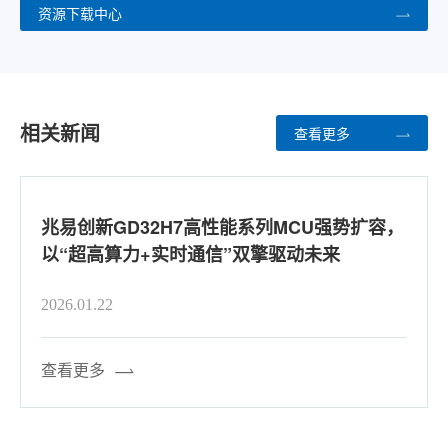
资源下载中心
相关新闻
查看更多
易创新GD32H7高性能系列MCU强势扩容，
兆易
“超高算力+实时通信”双擎驱动未来
袭
6.01.22
2025
看更多
查看