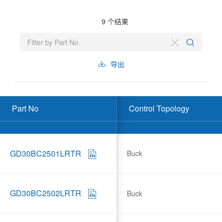
9
个结果
导出
Part No
Control Topology
GD30BC2501LRTR
Buck
GD30BC2502LRTR
Buck