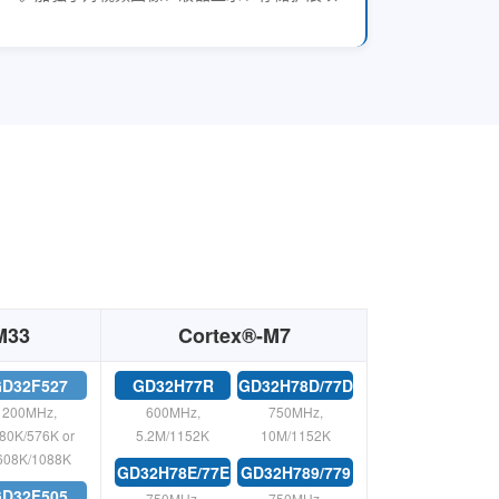
M33
Cortex®-M7
D32F527
GD32H77R
GD32H78D/77D
200MHz,
600MHz,
750MHz,
80K/576K or
5.2M/1152K
10M/1152K
608K/1088K
GD32H78E/77E
GD32H789/779
D32F505
750MHz,
750MHz,