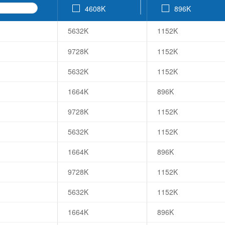
4608K
896K
3840K
768K
5632K
1152K
3072K
576K
2048K
512K
9728K
1152K
1664K
320K
5632K
1152K
1024K
256K
1664K
896K
512K
256K
256K
192K
9728K
1152K
128K
128K
5632K
1152K
96K
80K
1664K
896K
64K
9728K
1152K
5632K
1152K
1664K
896K