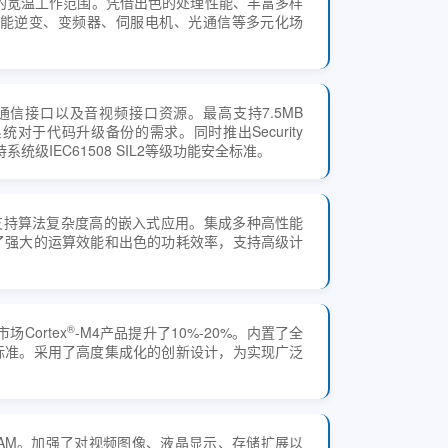
05℃的宽温工作范围。凭借出色的处理性能、丰富多样
能逆变、变频器、伺服电机、光通信等多元化场
、通信接口以及音视频接口资源。最高支持7.5MB
杂工业系统对于代码升级备份的需求。同时推出Security
系统级IEC61508 SIL2等级功能安全标准。
可支持算法复杂度高的嵌入式应用。集成多种高性能
了强大的运算效能和出色的功耗效率，支持高级计
®
Cortex
-M4产品提升了10%-20%。内置了全
标准。采用了高度集成化的创新设计，为实现广泛
KB SRAM。加强了对视频图像、液晶显示、存储扩展以