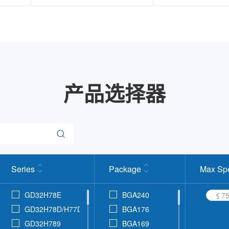
产品选择器
Series
Package
Max Sp
GD32H78E
BGA240
≤
GD32H78D/H77D
BGA176
GD32H789
BGA169