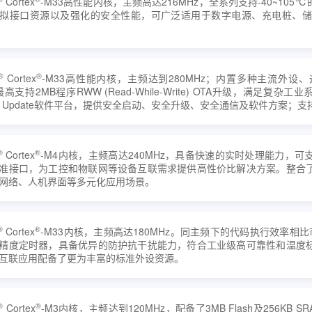
Cortex
-M33高性能内核，主频高达216MHz，全系列支持-40~1
拟接口资源以及强化的安全性能，可广泛适用于数字电源、充电桩、储
®
®
Cortex
-M33高性能内核，主频达到280MHz；内置多种主流外设
，最高支持2MB程序RWW (Read-While-Write) OTA升级，满足复
and Update软件平台，提供安全启动、安全升级、安全通信及软件方案；支持
®
®
Cortex
-M4内核，主频高达240MHz，具备快速的实时处理能力，
准接口，为工控和物联网等设备互联需求提供高性价比解决方案。整合
网络、人机界面等多元化应用场景。
®
®
Cortex
-M33内核，主频高达180MHz。同主频下的代码执行效率相比市场
精度定时器，具备优异的防护抗干扰能力，符合工业级高可靠性和温度
互联应用配备了更为丰富的标准外设资源。
®
®
Cortex
-M3内核，主频达到120MHz，配备了3MB Flash及256