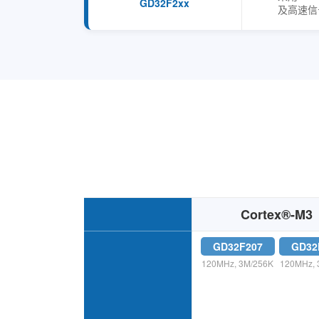
GD32F2xx
及高速信
Cortex®-M3
GD32F207
GD32
120MHz, 3M/256K
120MHz, 