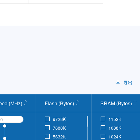
导出
eed (MHz)
Flash (Bytes)
SRAM (Bytes)
9728K
1152K
7680K
1088K
5632K
1024K