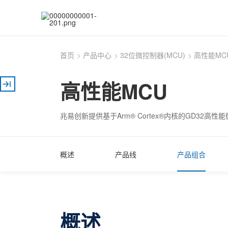
首页
>
产品中心
>
32位微控制器(MCU)
>
高性能MC
高性能MCU
兆易创新提供基于Arm® Cortex®内核的GD32高性
概述
产品线
产品组合
概述