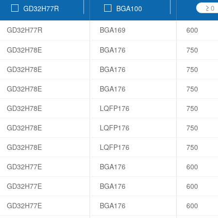
≥
GD32H77R
BGA100
GD32H77E
BGA64
GD32H77R
BGA169
600
GD32H779
LQFP176
GD32H75E
LQFP144
GD32H78E
BGA176
750
GD32H759
LQFP128
GD32H78E
BGA176
750
GD32H757
LQFP100
GD32H78E
BGA176
750
GD32H737
LQFP100
GD32G553
LQFP80
GD32H78E
LQFP176
750
GD32F5HC
LQFP64
GD32H78E
LQFP176
750
GD32F527
LQFP48
GD32F50M
QFN80
GD32H78E
LQFP176
750
GD32F505
QFN64
GD32H77E
BGA176
600
GD32F503
QFN56
GD32F502
QFN48
GD32H77E
BGA176
600
GD32F470
QFN32
GD32H77E
BGA176
600
GD32F450
WLCSP81