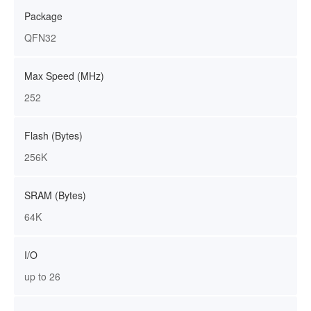
Package
QFN32
Max Speed (MHz)
252
Flash (Bytes)
256K
SRAM (Bytes)
64K
I/O
up to 26