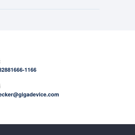
话
 82881666-1166
箱
ecker@gigadevice.com