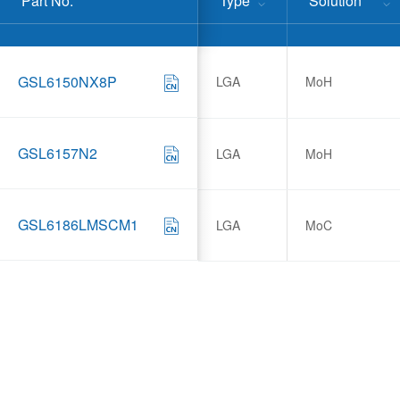
Part No.
Type
Solution
GSL6150NX8P
LGA
MoH
GSL6157N2
LGA
MoH
GSL6186LMSCM1
LGA
MoC