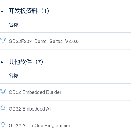
开发板资料（1）
名称
GD32F20x_Demo_Suites_V3.0.0
其他软件（7）
名称
GD32 Embedded Builder
GD32 Embedded AI
GD32 All-In-One Programmer