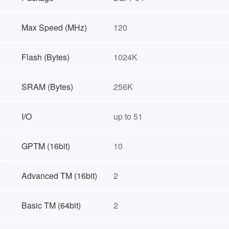
Max Speed (MHz)
120
Flash (Bytes)
1024K
SRAM (Bytes)
256K
I/O
up to 51
GPTM (16bit)
10
Advanced TM (16bit)
2
Basic TM (64bit)
2