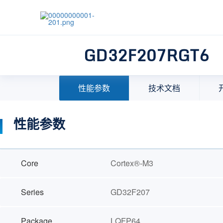
GD32F207RGT6
首页
>
产品中心
>
32位微控制器(MCU)
>
MCU选择
性能参数
技术文档
性能参数
Core
Cortex®-M3
Series
GD32F207
Package
LQFP64