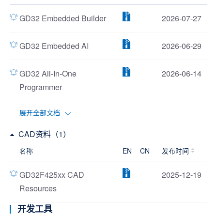
GD32 Embedded Builder
2026-07-27
GD32 Embedded AI
2026-06-29
GD32 All-In-One
2026-06-14
Programmer
展开全部文档
CAD资料（1）
名称
EN
CN
发布时间
GD32F425xx CAD
2025-12-19
Resources
开发工具