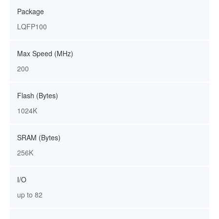
Package
LQFP100
Max Speed (MHz)
200
Flash (Bytes)
1024K
SRAM (Bytes)
256K
I/O
up to 82