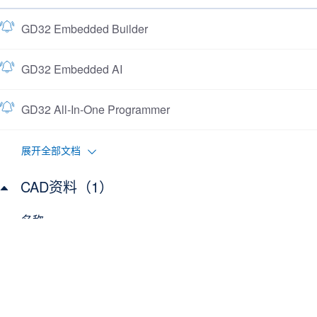
GD32 Embedded Builder
GD32 Embedded AI
GD32 All-In-One Programmer
展开全部文档
CAD资料（1）
名称
GD32F405xx CAD Resources