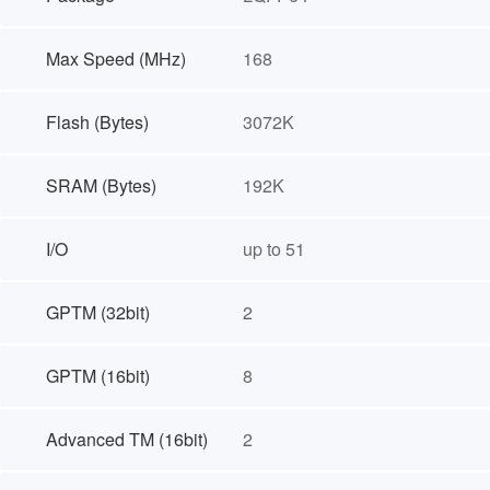
Max Speed (MHz)
168
Flash (Bytes)
3072K
SRAM (Bytes)
192K
I/O
up to 51
GPTM (32bit)
2
GPTM (16bit)
8
Advanced TM (16bit)
2