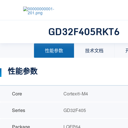
GD32F405RKT6
首页
>
产品中心
>
32位微控制器(MCU)
>
MCU选择
性能参数
技术文档
性能参数
Core
Cortex®-M4
Series
GD32F405
Package
LQFP64