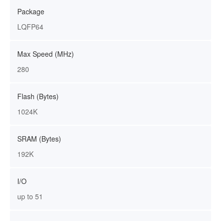
Package
LQFP64
Max Speed (MHz)
280
Flash (Bytes)
1024K
SRAM (Bytes)
192K
I/O
up to 51