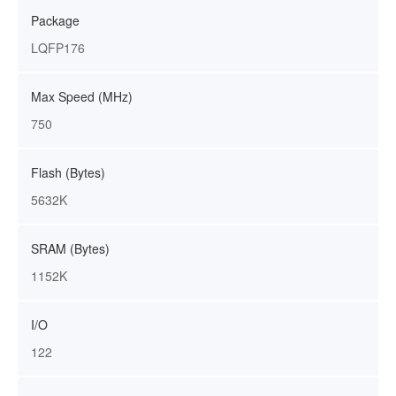
Package
LQFP176
Max Speed (MHz)
750
Flash (Bytes)
5632K
SRAM (Bytes)
1152K
I/O
122