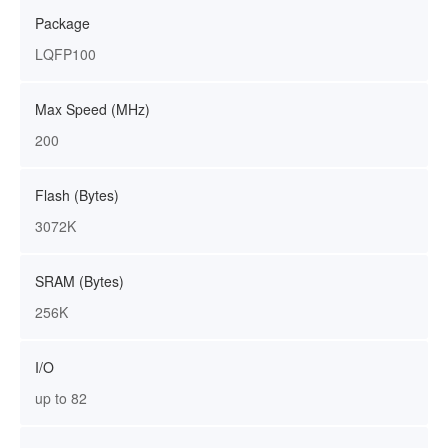
Package
LQFP100
Max Speed (MHz)
200
Flash (Bytes)
3072K
SRAM (Bytes)
256K
I/O
up to 82