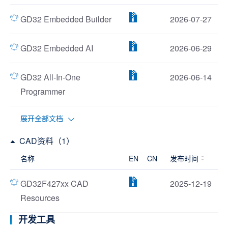
GD32 Embedded Builder
2026-07-27
GD32 Embedded AI
2026-06-29
GD32 All-In-One
2026-06-14
Programmer
展开全部文档
CAD资料（1）
名称
EN
CN
发布时间
GD32F427xx CAD
2025-12-19
Resources
开发工具