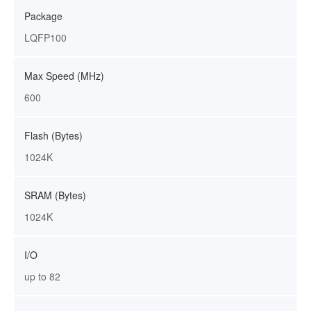
Package
LQFP100
Max Speed (MHz)
600
Flash (Bytes)
1024K
SRAM (Bytes)
1024K
I/O
up to 82