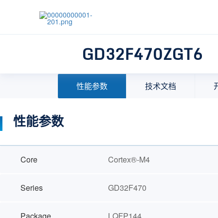
GD32F470ZGT6
首页
>
产品中心
>
32位微控制器(MCU)
>
MCU选择
性能参数
技术文档
性能参数
Core
Cortex®-M4
Series
GD32F470
Package
LQFP144