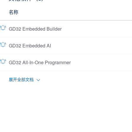
名称
GD32 Embedded Builder
GD32 Embedded AI
GD32 All-In-One Programmer
展开全部文档
CAD资料（1）
名称
GD32F470xx CAD Resources