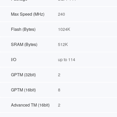
Max Speed (MHz)
240
Flash (Bytes)
1024K
SRAM (Bytes)
512K
I/O
up to 114
GPTM (32bit)
2
GPTM (16bit)
8
Advanced TM (16bit)
2