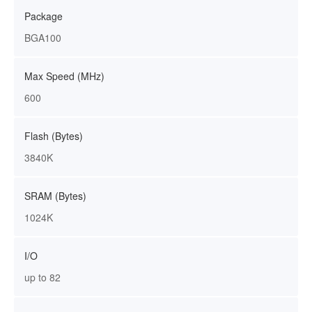
Package
BGA100
Max Speed (MHz)
600
Flash (Bytes)
3840K
SRAM (Bytes)
1024K
I/O
up to 82