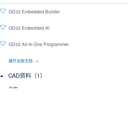
GD32 Embedded Builder
GD32 Embedded AI
GD32 All-In-One Programmer
展开全部文档
CAD资料（1）
名称
GD32F503xx CAD Resources