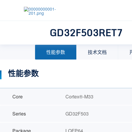
GD32F503RET7
首页
>
产品中心
>
32位微控制器(MCU)
>
MCU选择
性能参数
技术文档
性能参数
Core
Cortex®-M33
Series
GD32F503
Package
LQFP64