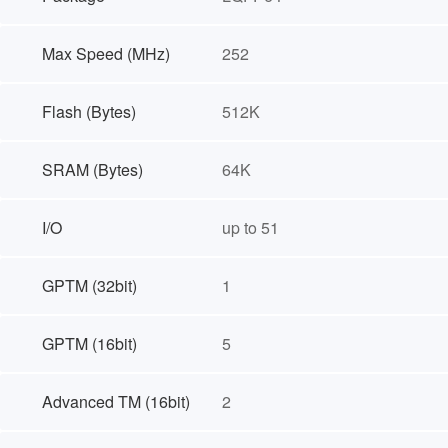
Max Speed (MHz)
252
Flash (Bytes)
512K
SRAM (Bytes)
64K
I/O
up to 51
GPTM (32bit)
1
GPTM (16bit)
5
Advanced TM (16bit)
2