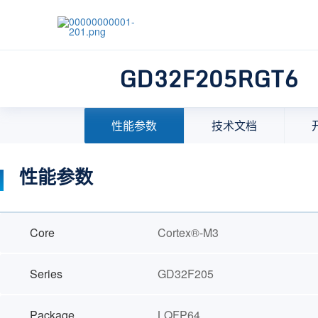
GD32F205RGT6
首页
>
产品中心
>
32位微控制器(MCU)
>
MCU选择
性能参数
技术文档
性能参数
Core
Cortex®-M3
Series
GD32F205
Package
LQFP64