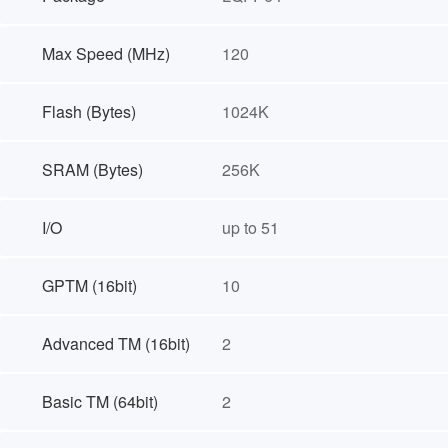
Max Speed (MHz)
120
Flash (Bytes)
1024K
SRAM (Bytes)
256K
I/O
up to 51
GPTM (16bit)
10
Advanced TM (16bit)
2
Basic TM (64bit)
2