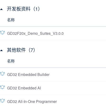
开发板资料（1）
名称
GD32F20x_Demo_Suites_V3.0.0
其他软件（7）
名称
GD32 Embedded Builder
GD32 Embedded AI
GD32 All-In-One Programmer