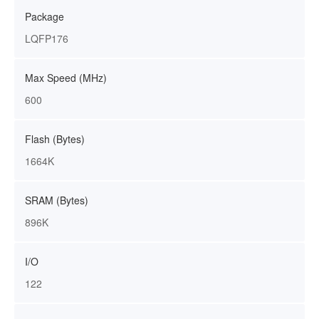
Package
LQFP176
Max Speed (MHz)
600
Flash (Bytes)
1664K
SRAM (Bytes)
896K
I/O
122