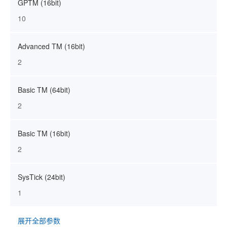
GPTM (16bit)
10
Advanced TM (16bit)
2
Basic TM (64bit)
2
Basic TM (16bit)
2
SysTick (24bit)
1
展开全部参数