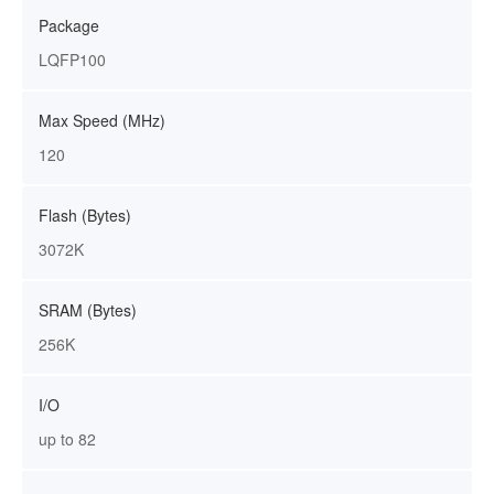
Package
LQFP100
Max Speed (MHz)
120
Flash (Bytes)
3072K
SRAM (Bytes)
256K
I/O
up to 82