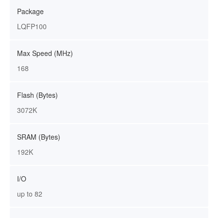
Package
LQFP100
Max Speed (MHz)
168
Flash (Bytes)
3072K
SRAM (Bytes)
192K
I/O
up to 82