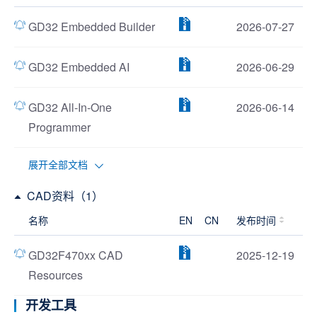
GD32 Embedded Builder
2026-07-27
GD32 Embedded AI
2026-06-29
GD32 All-In-One
2026-06-14
Programmer
展开全部文档
CAD资料（1）
名称
EN
CN
发布时间
GD32F470xx CAD
2025-12-19
Resources
开发工具