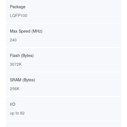
Package
LQFP100
Max Speed (MHz)
240
Flash (Bytes)
3072K
SRAM (Bytes)
256K
I/O
up to 82