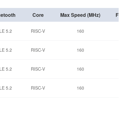
uetooth
Core
Max Speed (MHz)
Flash (By
LE 5.2
RISC-V
160
4096
LE 5.2
RISC-V
160
4096
LE 5.2
RISC-V
160
4096
LE 5.2
RISC-V
160
4096