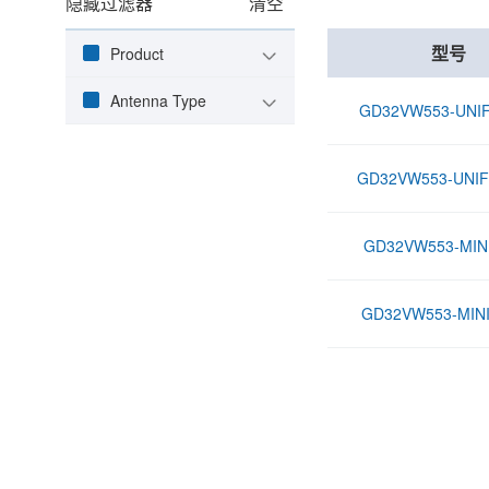
隐藏过滤器
清空
型号
Product
Antenna Type
GD32VW553-UNIF
GD32VW553-UNIF
GD32VW553-MINI
GD32VW553-MIN