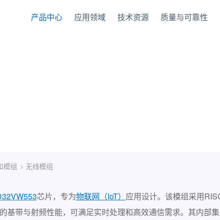
产品中心
应用领域
技术资源
质量与可靠性
和模组
>
无线模组
D32VW553
芯片，专为
物联网（IoT）
应用设计。该模组采用RISC
模块，具备卓越的基带与射频性能，可满足实时处理和高效通信需求。其内部集成高