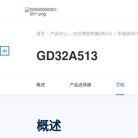
首页
>
产品中心
>
32位微控制器(MCU)
>
车规级MC
GD32A513
概述
产品选择器
文档
概述