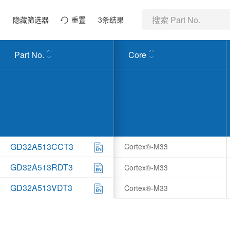
隐藏筛选器
重置
3
条结果
Part No.
Core
GD32A513CCT3
Cortex®-M33
GD32A513RDT3
Cortex®-M33
GD32A513VDT3
Cortex®-M33