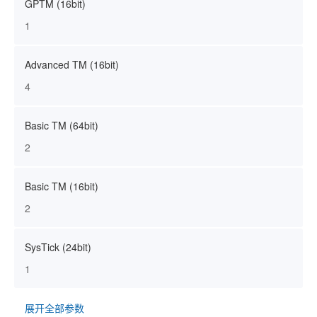
GPTM (16bit)
1
Advanced TM (16bit)
4
Basic TM (64bit)
2
Basic TM (16bit)
2
SysTick (24bit)
1
展开全部参数