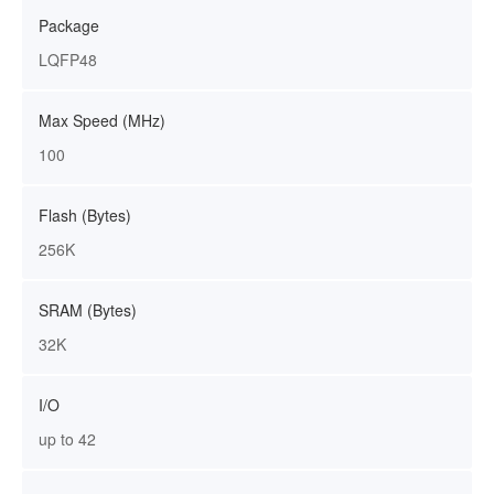
Package
LQFP48
Max Speed (MHz)
100
Flash (Bytes)
256K
SRAM (Bytes)
32K
I/O
up to 42