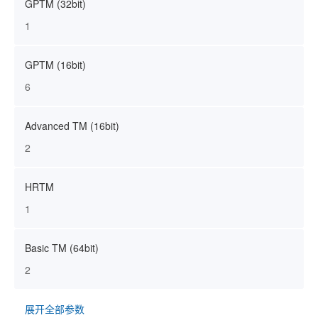
GPTM (32bit)
1
GPTM (16bit)
6
Advanced TM (16bit)
2
HRTM
1
Basic TM (64bit)
2
展开全部参数