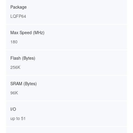
Package
LQFP64
Max Speed (MHz)
180
Flash (Bytes)
256K
SRAM (Bytes)
96K
I/O
up to 51