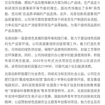
交互传感器、模拟产品及整体解决方案为核心产品线，在产品定义
和研发阶段便秉承环保节能的理念，面向市场推出了多种“高性
能、低功耗”且品质卓越的产品选择。此外，兆易创新高度重视产
品质量管控，公司将可靠性管理贯穿于研发至生产制造的全流程，
力争实现产品生产流程零异常及产品零缺陷，为客户提供高品质的
产品及服务。
兆易创新一直是绿色发展的倡导者和践行者，致力于建设绿色低碳
的生产运营环境。公司高度重视供应链管理工作，着力打造负责
任、可持续的绿色供应链，保障产品使用的原材料、封装工艺等符
合环保要求。同时，公司持续提升办公楼宇的能源使用效率，积极
布局可再生能源。2023年分布式光伏项目在合肥办公区成功并
网，该项目的装机容量达270KW，可替代减少化石能源消费。
兆易创新积极履行社会责任，持续关注和支持社会公益。公司在合
肥打造的“集成电路科技馆”面向青少年等社会群体开放，普及集成
电路知识。该科技馆曾获得“全国青少年电子信息科普创新教育基
地”“安徽省科普教育基地”等多项荣誉称号。此外，兆易创新连续多
年支持中国研究生电子设计竞赛，鼓励培养青年学生的创新和实践
精神；公益赞助绿色低碳农业主题青年创客坊项目，助力农业及农