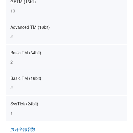
GPTM (16bit)
10
Advanced TM (16bit)
2
Basic TM (64bit)
2
Basic TM (16bit)
2
SysTick (24bit)
1
展开全部参数