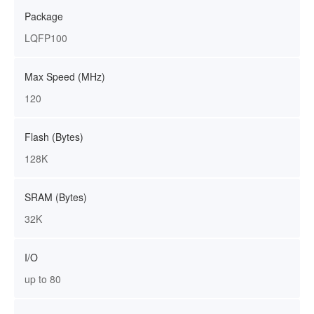
Package
LQFP100
Max Speed (MHz)
120
Flash (Bytes)
128K
SRAM (Bytes)
32K
I/O
up to 80