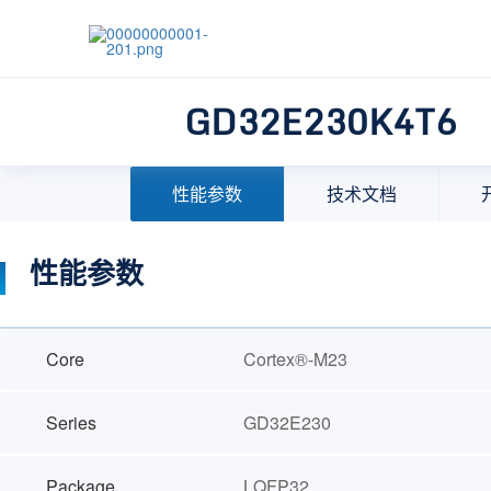
GD32E230K4T6
首页
>
产品中心
>
32位微控制器(MCU)
>
MCU选择
性能参数
技术文档
性能参数
Core
Cortex®-M23
Series
GD32E230
Package
LQFP32