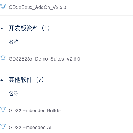
GD32E23x_AddOn_V2.5.0
开发板资料（1）
名称
GD32E23x_Demo_Suites_V2.6.0
其他软件（7）
名称
GD32 Embedded Builder
GD32 Embedded AI