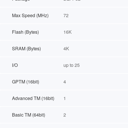
Max Speed (MHz)
72
Flash (Bytes)
16K
SRAM (Bytes)
4K
I/O
up to 25
GPTM (16bit)
4
Advanced TM (16bit)
1
Basic TM (64bit)
2