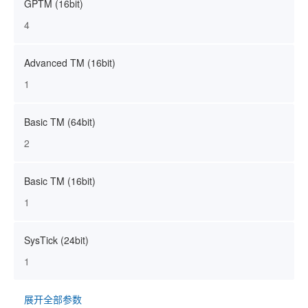
GPTM (16bit)
4
Advanced TM (16bit)
1
Basic TM (64bit)
2
Basic TM (16bit)
1
SysTick (24bit)
1
展开全部参数