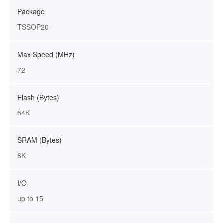
Package
TSSOP20
Max Speed (MHz)
72
Flash (Bytes)
64K
SRAM (Bytes)
8K
I/O
up to 15