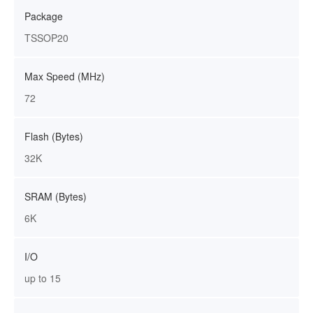
Package
TSSOP20
Max Speed (MHz)
72
Flash (Bytes)
32K
SRAM (Bytes)
6K
I/O
up to 15