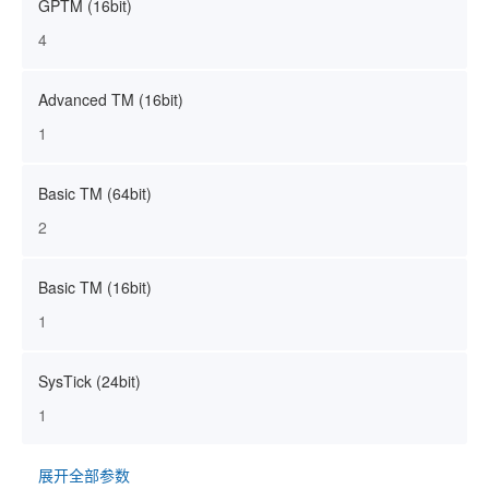
GPTM (16bit)
4
Advanced TM (16bit)
1
Basic TM (64bit)
2
Basic TM (16bit)
1
SysTick (24bit)
1
展开全部参数