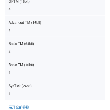
GPTM (16bit)
4
Advanced TM (16bit)
1
Basic TM (64bit)
2
Basic TM (16bit)
1
SysTick (24bit)
1
展开全部参数