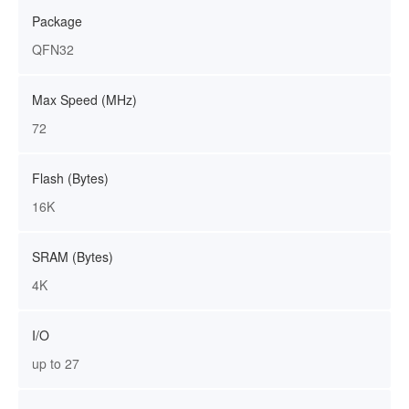
Package
QFN32
Max Speed (MHz)
72
Flash (Bytes)
16K
SRAM (Bytes)
4K
I/O
up to 27