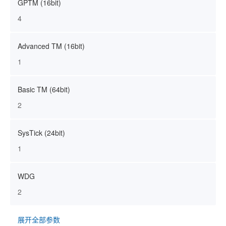
GPTM (16bit)
4
Advanced TM (16bit)
1
Basic TM (64bit)
2
SysTick (24bit)
1
WDG
2
展开全部参数