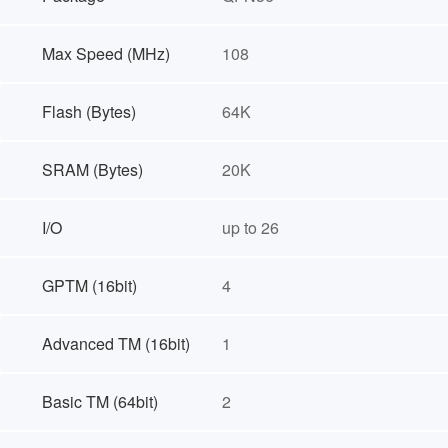
Max Speed (MHz)
108
Flash (Bytes)
64K
SRAM (Bytes)
20K
I/O
up to 26
GPTM (16bit)
4
Advanced TM (16bit)
1
Basic TM (64bit)
2