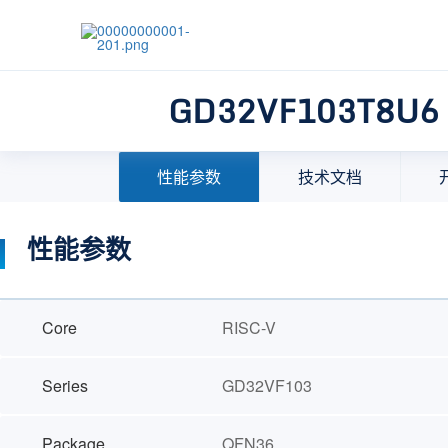
GD32VF103T8U6
首页
>
产品中心
>
32位微控制器(MCU)
>
MCU选择
性能参数
技术文档
性能参数
Core
RISC-V
Series
GD32VF103
Package
QFN36