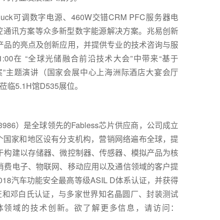
uck可调数字电源、460W交错CRM PFC服务器电
控
通讯方案等众多新型数字能源解决方案。兆易创新
产品的亮点及创新应用，并提供专业的技术咨询与服
11:00在 “全球光储融合前沿技术大会”中带来“基于
方案”主题演讲（国家会展中心上海洲际酒店大宴会厅
5.1H馆D535展位。
86）是全球领先的Fabless芯片供应商，公司成立
多个国家和地区设有分支机构，营销网络遍布全球，提
于构建以存储器、微控制器、传感器、模拟产品为核
消费电子、物联网、移动应用以及通信领域的客户提
2018汽车功能安全最高等级ASIL D体系认证，并获得
01等体系认证和邓白氏认证，与多家世界知名晶圆厂、封装测试
体领域的技术创新。欲了解更多信息，请访问：