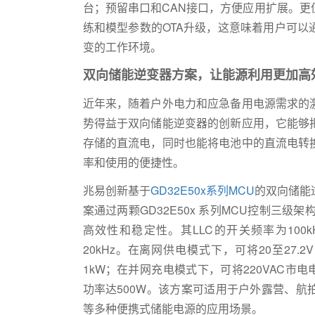
台；预留串口和CAN接口，方便应用扩展。
练和模型参数的OTA升级，这意味着用户可
变的工作环境。
双向储能逆变器方案，让能源利用更加高
近年来，随着户外电力和应急备用电源需求的
势得益于双向储能逆变器的创新应用，它能够
存储的直流电，同时也能将电池中的直流电转
率和使用的便捷性。
兆易创新基于
GD32E50x系列MCU
的双向储能
案通过两颗GD32E50x 系列MCU控制三级架构（LL
高效性和稳定性。其LLC的开关频率为100kHz
20kHz。在离网供电模式下，可将20至27.
1kW；在并网充电模式下，可将220VAC市
功率达500W。该方案可适用于户外露营、
等多种便携式储能电源的应用场景。