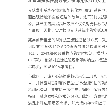
AI
直流拉弧检测方案，保障光伏应用安全
光伏发电系统在将太阳能转化为电能的过程中
面出现接触不良或短路等故障，进而引发拉弧
象，其产生的高温高压效应不仅会对光伏板造
全事故。因此，实时检测光伏系统中的拉弧现
兆易创新推出的AI算法直流拉弧检测方案，采
可以支持多达12路ADC通道的拉弧检测实
1024、2048和4096采样点的实时检测，模型
0.6毫秒，能够对直流拉弧现象即时响应。模型
串电流，实现100%准确性。
与此同时，该方案还提供数据采集工具和一键
号，并具备对已部署的模型进行检测评估的功
检测AI模型，并支持一键生成可编译、运行
特征，减少漏报和误报的风险。此外，方案搭配
满足多种应用场景需求；并集成内存卡和基于