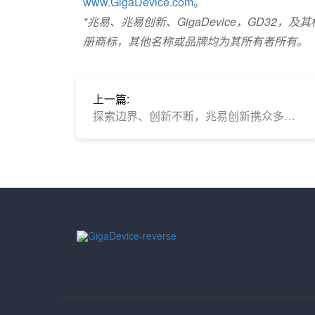
www.GigaDevice.com
。
*兆易、兆易创新、GigaDevice，GD3
册商标，其他名称或品牌均为其所有者所有。
上一篇:
探索边界、创新不断，兆易创新携众多方案亮相2024上海慕展，释放行业潜力