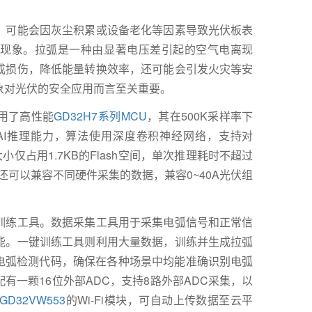
，可能会因灰尘积累或设备老化等因素导致光伏板表
现象。拉弧是一种由显著电压差引起的空气电离现
成损伤，降低能量转换效率，还可能会引发火灾等安
象对光伏的安全应用而言至关重要。
用了高性能
GD32H7系列MCU
，其在500K采样率下
时AI推理能力，算法使用深度卷积神经网络，支持对
大小仅占用1.7KB的Flash空间，单次推理耗时不超过
还可以兼容不同硬件采集的数据，兼容0~40A光伏组
训练工具。数据采集工具用于采集电弧信号和正常信
能。一键训练工具则利用大量数据，训练并生成拉弧
的电弧检测代码，确保在各种场景中均能准确识别电弧
有一颗16位外部ADC，支持8路外部ADC采集，以
GD32VW553
的Wi-Fi模块，可自动上传数据至云平