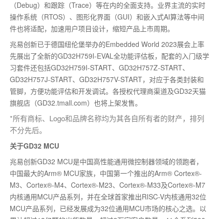
（Debug）和跟踪（Trace）等在内的全面支持。业界主流的实时
操作系统（RTOS）、图形化界面（GUI）和嵌入式AI算法等中间
件也将适配，加速用户项目设计，缩短产品上市周期。
兆易创新已于德国纽伦堡举办的Embedded World 2023展会上率
先展出了全新的GD32H759I-EVAL全功能评估板，配套的入门级学
习套件还包括GD32H759I-START、GD32H757Z-START、
GD32H757J-START、GD32H757V-START，对应于各类封装和
管脚，方便功能评估和开发调试。各授权代理商渠道及GD32天猫
旗舰店（GD32.tmall.com）也将上架发售。
*所有商标、Logo和品牌名称均为其各自所有者的财产，排列
不分先后。
关于GD32 MCU
兆易创新GD32 MCU是中国高性能通用微控制器领域的领跑者，
中国最大的Arm® MCU家族，中国第一个推出的Arm® Cortex®-
M3、Cortex®-M4、Cortex®-M23、Cortex®-M33及Cortex®-M7
内核通用MCU产品系列，并在全球首家推出RISC-V内核通用32位
MCU产品系列，已经发展成为32位通用MCU市场的核心之选。以