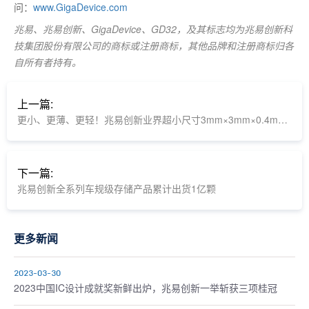
问：
www.GigaDevice.com
兆易、兆易创新、GigaDevice、GD32，及其标志均为兆易创新科
技集团股份有限公司的商标或注册商标，其他品牌和注册商标归各
自所有者持有。
上一篇:
更小、更薄、更轻！兆易创新业界超小尺寸3mm×3mm×0.4mm FO-USON8封装128Mb SPI NOR Flash面世！
下一篇:
兆易创新全系列车规级存储产品累计出货1亿颗
更多新闻
2023-03-30
2023中国IC设计成就奖新鲜出炉，兆易创新一举斩获三项桂冠