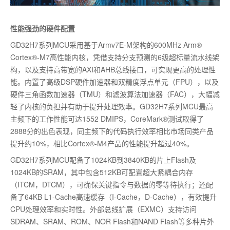
性能强劲的硬件配置
GD32H7系列MCU采用基于Armv7E-M架构的600MHz Arm®
Cortex®-M7高性能内核，凭借支持分支预测的6级超标量流水线架
构，以及支持高带宽的AXI和AHB总线接口，可实现更高的处理性
能。内置了高级DSP硬件加速器和双精度浮点单元（FPU），以及
硬件三角函数加速器（TMU）和滤波算法加速器（FAC），大幅减
轻了内核的负担并有助于提升处理效率。GD32H7系列MCU最高
主频下的工作性能可达1552 DMIPS，CoreMark®测试取得了
2888分的出色表现，同主频下的代码执行效率相比市场同类产品
提升约10%，相比Cortex®-M4产品的性能提升超过40%。
GD32H7系列MCU配备了1024KB到3840KB的片上Flash及
1024KB的SRAM，其中包含512KB可配置超大紧耦合内存
（ITCM，DTCM），可确保关键指令与数据的零等待执行；还配
备了64KB L1-Cache高速缓存（I-Cache，D-Cache），有效提升
CPU处理效率和实时性。外部总线扩展（EXMC）支持访问
SDRAM、SRAM、ROM、NOR Flash和NAND Flash等多种片外