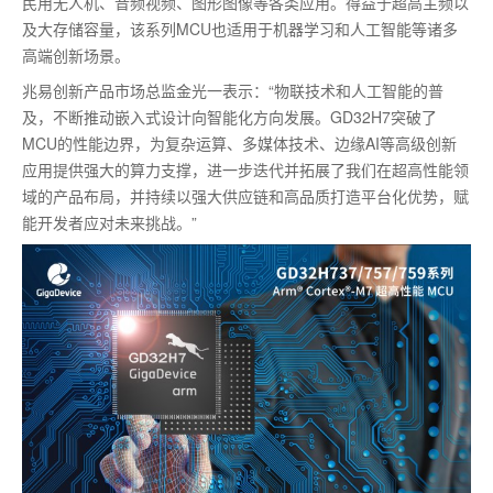
民用无人机、音频视频、图形图像等各类应用。得益于超高主频以
及大存储容量，该系列MCU也适用于机器学习和人工智能等诸多
高端创新场景。
兆易创新产品市场总监金光一表示：“物联技术和人工智能的普
及，不断推动嵌入式设计向智能化方向发展。GD32H7突破了
MCU的性能边界，为复杂运算、多媒体技术、边缘AI等高级创新
应用提供强大的算力支撑，进一步迭代并拓展了我们在超高性能领
域的产品布局，并持续以强大供应链和高品质打造平台化优势，赋
能开发者应对未来挑战。”