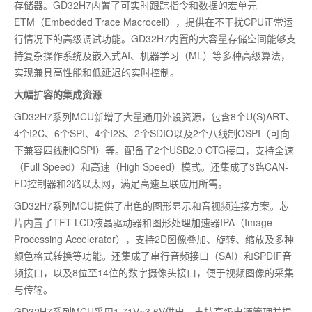
存储器。GD32H7内置了可实时跟踪指令和数据的宏单元
ETM（Embedded Trace Macrocell），提供在不干扰CPU正常运
行情况下的高级调试功能。GD32H7内置的大容量存储空间能够支
持复杂操作系统及嵌入式AI、机器学习（ML）等多种高级算法，
实现兼具高性能和低延迟的实时控制。
大幅扩容的集成资源
GD32H7系列MCU新增了大量通用外设资源，包含8个U(S)ART、
4个I2C、6个SPI、4个I2S、2个SDIO以及2个八线制OSPI（可向
下兼容四线制QSPI）等。配备了2个USB2.0 OTG接口，支持全速
（Full Speed）和高速（High Speed）模式。还集成了3路CAN-
FD控制器和2路以太网，满足高速互联应用所需。
GD32H7系列MCU提供了出色的图形显示和音视频连接方案。芯
片内置了TFT LCD液晶驱动器和图形处理加速器IPA（Image
Processing Accelerator），支持2D图像叠加、旋转、缩放及多种
颜色格式转换等功能。还集成了串行音频接口（SAI）和SPDIF音
频接口，以及8位至14位的数字摄像头接口，便于视频图像的采集
与传输。
GD32H7系列MCU采用1.71V~3.6V供电，支持高级电源管理并提