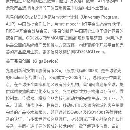
累计超过13亿颗的出货数量，超过2万家客户数量，41个系列500
余款产品选择所提供的广阔应用覆盖率稳居中国本土首位。
兆易创新GD32 MCU也是Arm®大学计划（University Program，
AUP）中国首批合作伙伴、Arm® mbed™ IoT平台生态合作伙伴、
RISC-V基金会战略会员、“兆易创新杯”中国研究生电子设计竞赛的
冠名厂商。GD32以打造“MCU百货商店”规划发展蓝图，为用户提
供最全面的系统级产品和解决方案支撑，构建智能化开发平台和完
善的产品应用生态。更多信息欢迎访问GD32MCU.com。
关于兆易创新（GigaDevice）
兆易创新科技集团股份有限公司（股票代码603986）是全球领先
的Fabless芯片供应商，公司成立于2005年4月，总部设于中国北
京，在全球多个国家和地区设有分支机构，营销网络遍布全球，提
供优质便捷的本地化支持服务。兆易创新致力于构建以存储器、微
控制器、传感器、模拟产品为核心驱动力的完整生态，为工业、汽
车、计算、消费电子、物联网、移动应用以及通信领域的客户提供
完善的产品技术和服务，并已通过ISO9001及ISO14001等管理体
系的认证，与多家世界知名晶圆厂、封装测试厂建立战略合作伙伴
关系，共同推进半导体领域的技术创新。欲了解更多信息，请访