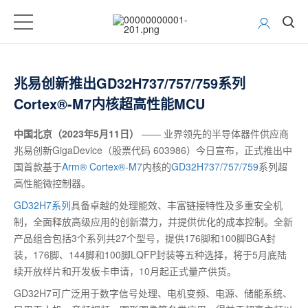
兆易创新推出GD32H737/757/759系列
Cortex®-M7内核超高性能MCU
中国北京（2023年5月11日）
—— 业界领先的半导体器件供应商
兆易创新GigaDevice（股票代码 603986）今日宣布，正式推出中
国首款基于
Arm® Cortex®-M7
内核的
GD32H737/757/759
系列超
高性能微控制器。
GD32H7系列
具备卓越的处理能效、丰富链接特性及多重安全机
制，全面释放高级应用的创新潜力，并提供优化的成本控制。全新
产品组合包括3个系列共27个型号，提供176脚和100脚BGA封
装，176脚、144脚和100脚LQFP封装等五种选择，将于5月底陆
续开放样片和开发板卡申请，10月起正式量产供货。
GD32H7可广泛用于数字信号处理、电机变频、电源、储能系统、