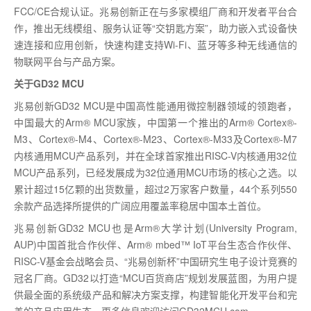
FCC/CE合规认证。兆易创新正在与多家模组厂商和开发者平台合
作，推出无线模组、服务认证等“交钥匙方案”，助力嵌入式设备快
速连接和应用创新，快速构建支持Wi-Fi、蓝牙等多种无线通信的
物联网平台与产品方案。
关于GD32 MCU
兆易创新GD32 MCU是中国高性能通用微控制器领域的领跑者，
中国最大的Arm® MCU家族，中国第一个推出的Arm® Cortex®-
M3、Cortex®-M4、Cortex®-M23、Cortex®-M33及Cortex®-M7
内核通用MCU产品系列，并在全球首家推出RISC-V内核通用32位
MCU产品系列，已经发展成为32位通用MCU市场的核心之选。以
累计超过15亿颗的出货数量，超过2万家客户数量，44个系列550
余款产品选择所提供的广阔应用覆盖率稳居中国本土首位。
兆易创新GD32 MCU也是Arm®大学计划(University Program,
AUP)中国首批合作伙伴、Arm® mbed™ IoT平台生态合作伙伴、
RISC-V基金会战略会员、“兆易创新杯”中国研究生电子设计竞赛的
冠名厂商。GD32以打造“MCU百货商店”规划发展蓝图，为用户提
供最全面的系统级产品和解决方案支撑，构建智能化开发平台和完