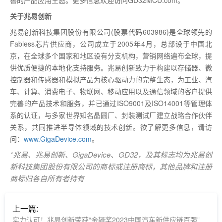
善的产品应用生态。更多信息欢迎访问GD32MCU.com。
关于兆易创新
兆易创新科技集团股份有限公司(股票代码603986)是全球领先的
Fabless芯片供应商，公司成立于2005年4月，总部设于中国北
京，在全球多个国家和地区设有分支机构，营销网络遍布全球，提
供优质便捷的本地化支持服务。兆易创新致力于构建以存储器、微
控制器和传感器和模拟产品为核心驱动力的完整生态，为工业、汽
车、计算、消费电子、物联网、移动应用以及通信领域的客户提供
完善的产品技术和服务，并已通过ISO9001及ISO14001等管理体
系的认证，与多家世界知名晶圆厂、封装测试厂建立战略合作伙伴
关系，共同推进半导体领域的技术创新。欲了解更多信息，请访
问：
www.GigaDevice.com
。
*兆易、兆易创新、GigaDevice、GD32，及其标志均为兆易创
新科技集团股份有限公司的商标或注册商标，其他品牌和注册
商标归各自所有者持有
上一篇:
实力认可！兆易创新荣获“金辑奖2023中国汽车新供应链百强”