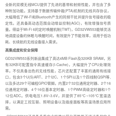
全新的双模无线MCU提供了先进的基带和射频性能，并包含了多
种附加功能。支持基于数据传输仲裁(PTA)机制的无线共存协议，
大幅降低了Wi-Fi和Bluetooth产生的同频干扰并提升信号接收的稳
定性。还具备高动态范围自动增益控制(AGC)，有效增强信号质
量。得益于Wi-Fi 6的定时唤醒机制(TWT)，GD32VW553能够灵活
地调度设备的休眠与唤醒时间，有效提升了节能效率，适用于低功
耗、长续航的无线设备接入需求。
高集成度和安全保障
GD32VW553系列新品集成了高达4MB Flash及320KB SRAM，另
有32KB可配置指令高速缓存(I-Cache)，大幅提升了CPU处理效
率。不仅具备出色的无线性能，芯片还配置了丰富的通用有线接
口，包含3个U(S)ART、2个I2C、1个SPI以及1个四线制QSPI等,
以及多达29个可编程GPIO管脚。内置2个32位通用定时器、2个16
位通用定时器、4个16位基本定时器、1个PWM高级定时器和1个
12位ADC。供电电压1.8V~3.6V，并提供了85℃~105℃宽温选
择，以满足工控互联、照明设备以及插座面板等高温场景应用所
需。