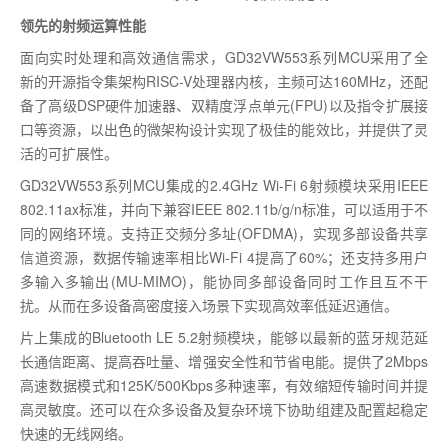
领先的射频运算性能
面向实时处理和高效通信需求，GD32VW553系列MCU采用了全
新的开源指令集架构RISC-V处理器内核，主频可达160MHz，还配
备了高级DSP硬件加速器、双精度浮点单元(FPU)以及指令扩展接
口等资源，以出色的微架构设计实现了极佳的能效比，并提供了灵
活的可扩展性。
GD32VW553系列MCU集成的2.4GHz Wi-Fi 6射频模块采用IEEE
802.11ax标准，并向下兼容IEEE 802.11b/g/n标准，可以适用于不
同的网络环境。支持正交频分多址(OFDMA)，实现多部设备共享
信道资源，数据传输速率相比Wi-Fi 4提高了60%；还支持多用户
多输入多输出(MU-MIMO)，能协同多部设备同时工作且互不干
扰。从而在多设备高密度接入场景下实现高效率低延迟通信。
片上集成的Bluetooth LE 5.2射频模块，能够以最新的蓝牙规范延
长通信距离、提高吞吐量、增强安全性和节省电能。提供了2Mbps
高速数据模式和125K/500Kbps多种速率，有效缩短传输时间并提
高灵敏度。还可以在众多设备及复杂环境下协助组建及配置起稳定
快速的无线网络。