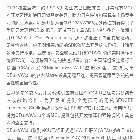
GD32覆盖全流程的RISC-V开发生态已日趋完善，并与现有MCU
的开发环境和使用习惯高度兼容，助力用户快速构建具有市场竞争
力的解决方案。兆易创新为全新GD32VW553系列微控制器提供了
免费开发环境GD32 IDE、调试下载工具GD-LINK与多合一编程工
具GD32 All-In-One Programmer。还同步推出了包含底层驱动、
无线协议栈、应用例程等功能的SDK和配套开发板卡EVB，并适配
多种支持本地、云连接、安全和无线升级(OTA)功能的实时操作系
统(RTOS)，方便联网终端的快速部署。符合由国际组织连接标准
联盟(CSA)开发的Matter over Wi-Fi应用标准，支持采用
GD32VW553的各种Matter设备无缝互连，提高智能家居系统的兼
容性和互操作性。
业界领先的嵌入式开发系统供应商德国SEGGER已经与兆易创新
达成战略合作，为开发者提供全免费可商用的SEGGER
Embedded Studio集成开发环境(IDE)和整套开发工具。瑞典IAR亦
将为GD32VW553全新MCU提供包括开发编译和跟踪调试工具在
内的全面支持。
GD32VW553系列MCU已经正式通过Wi-Fi联盟(WFA)的Wi-Fi 6认
证、蓝牙技术联盟(Bluetooth SIG)的Bluetooth认证以及RF