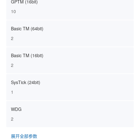
GPTM (16bit)
10
Basic TM (64bit)
2
Basic TM (16bit)
2
SysTick (24bit)
1
WDG
2
展开全部参数