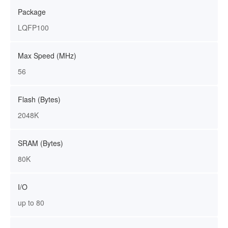
Package
LQFP100
Max Speed (MHz)
56
Flash (Bytes)
2048K
SRAM (Bytes)
80K
I/O
up to 80