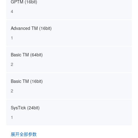
GPTM (16bit)
4
Advanced TM (16bit)
1
Basic TM (64bit)
2
Basic TM (16bit)
2
SysTick (24bit)
1
展开全部参数