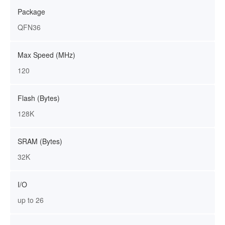
Package
QFN36
Max Speed (MHz)
120
Flash (Bytes)
128K
SRAM (Bytes)
32K
I/O
up to 26